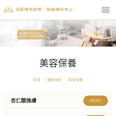
T
o
g
g
l
e
n
a
v
美容保養
i
g
a
首頁
醫療項目
美容保養
t
i
o
n
杏仁酸換膚
MORE