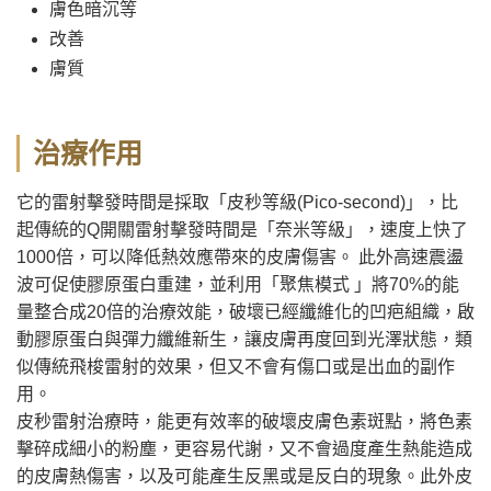
膚色暗沉等
改善
膚質
治療作用
它的雷射擊發時間是採取「皮秒等級(Pico-second)」，比
起傳統的Q開關雷射擊發時間是「奈米等級」，速度上快了
1000倍，可以降低熱效應帶來的皮膚傷害。 此外高速震盪
波可促使膠原蛋白重建，並利用「聚焦模式 」將70%的能
量整合成20倍的治療效能，破壞已經纖維化的凹疤組織，啟
動膠原蛋白與彈力纖維新生，讓皮膚再度回到光澤狀態，類
似傳統飛梭雷射的效果，但又不會有傷口或是出血的副作
用。
皮秒雷射治療時，能更有效率的破壞皮膚色素斑點，將色素
擊碎成細小的粉塵，更容易代謝，又不會過度產生熱能造成
的皮膚熱傷害，以及可能產生反黑或是反白的現象。此外皮