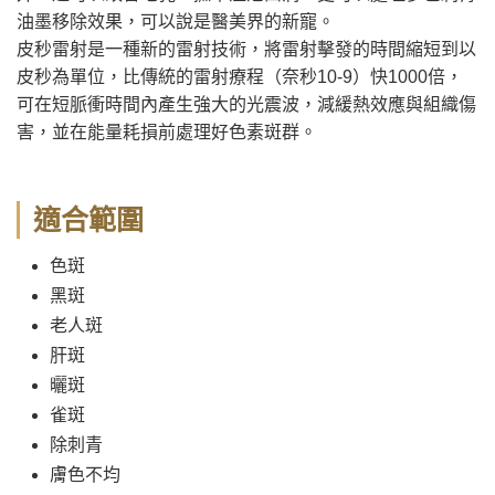
油墨移除效果，可以說是醫美界的新寵。
皮秒雷射是一種新的雷射技術，將雷射擊發的時間縮短到以
皮秒為單位，比傳統的雷射療程（奈秒10-9）快1000倍，
可在短脈衝時間內產生強大的光震波，減緩熱效應與組織傷
害，並在能量耗損前處理好色素斑群。
適合範圍
色斑
黑斑
老人斑
肝斑
曬斑
雀斑
除刺青
膚色不均