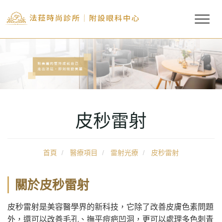
T
o
g
g
l
e
n
a
v
皮秒雷射
i
g
a
首頁
醫療項目
雷射光療
皮秒雷射
t
i
o
關於皮秒雷射
n
皮秒雷射是美容醫學界的新科技，它除了改善皮膚色素問題
外，還可以改善毛孔、撫平痘疤凹洞，更可以處理多色刺青