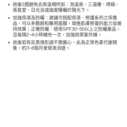
術後2週避免去高溫場所如：泡溫泉、三溫暖、烤箱、
蒸氣室、日光浴或過度曝曬於陽光下。
加強保濕及防曬：建議可搭配保濕、修護系列之保養
品，可以多敷臉和醫用面膜，增進肌膚修復的能力並維
持效果；正確防曬：使用SPF30~50以上之防曬產品，
且每隔2~4小時補充一次，加強抵禦紫外線。
術後若有反黑情形請不需擔心，此為正常色素代謝現
象，約3~6個月會逐漸消退。