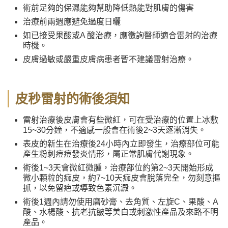
術前足夠的保濕能夠幫助降低熱能對肌膚的傷害
治療前兩週應避免過度日曬
如已接受果酸或A 酸治療，應徵詢醫師適合雷射的治療
時機。
皮膚過敏或嚴重皮膚病患者暫不建議雷射治療。
皮秒雷射的術後須知
雷射治療後皮膚會有些微紅，可在受治療的位置上冰敷
15~30分鐘，不適感一般會在術後2~3天逐漸消失。
表皮的新生在治療後24小時內立即發生，治療部位可能
產生粉刺痘痘發炎情形，屬正常肌膚代謝現象。
術後1~3天會微紅微腫，治療部位約第2~3天開始形成
微小顆粒的痂皮，約7~10天痂皮會脫落完全，勿刻意摳
抓，以免留疤或導致色素沉澱。
術後1週內請勿使用磨砂膏、去角質、左旋C、果酸、A
酸、水楊酸、抗老抗皺等美白或刺激性產品及來路不明
產品。